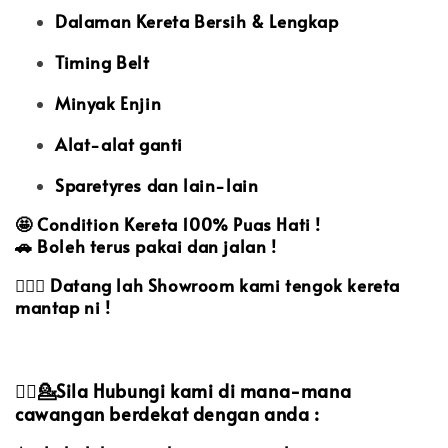
Dalaman Kereta Bersih & Lengkap
Timing Belt
Minyak Enjin
Alat-alat ganti
Sparetyres dan lain-lain
🤩
Condition Kereta 100% Puas Hati !
🚗
Boleh terus pakai dan jalan !
🙋🏻‍♀️
Datang lah Showroom kami tengok kereta
mantap ni !
💁‍♀️💁Sila Hubungi kami di mana-mana
cawangan berdekat dengan anda :