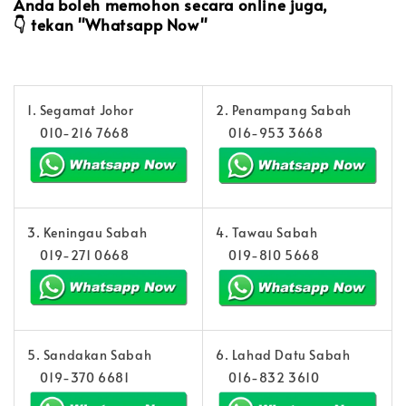
Anda boleh memohon secara online juga,
👇
tekan "Whatsapp Now"
1. Segamat Johor
2. Penampang Sabah
010-216 7668
016-953 3668
3. Keningau Sabah
4. Tawau Sabah
019-271 0668
019-810 5668
5. Sandakan Sabah
6. Lahad Datu Sabah
019-370 6681
016-832 3610