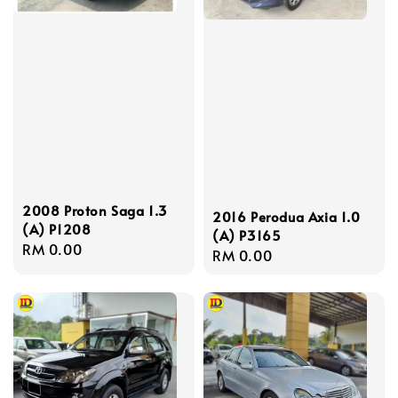
2008 Proton Saga 1.3
2016 Perodua Axia 1.0
(A) P1208
(A) P3165
Regular
RM 0.00
Regular
RM 0.00
price
price