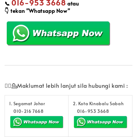
016-953 3668
📞
atau
👇
tekan "Whatsapp Now"
💁‍♀️💁Maklumat lebih lanjut sila hubungi kami :
1. Segamat Johor
2. Kota Kinabalu Sabah
010-216 7668
016-953 3668