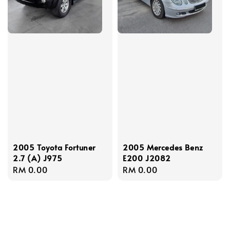
2005 Toyota Fortuner
2005 Mercedes Benz
2.7 (A) J975
E200 J2082
Regular
RM 0.00
Regular
RM 0.00
price
price