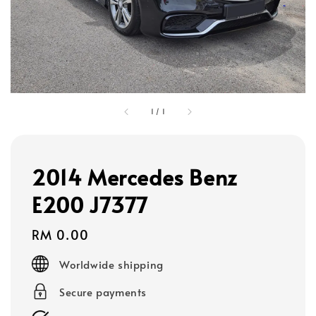
1
/
1
2014 Mercedes Benz
E200 J7377
Regular
RM 0.00
price
Worldwide shipping
Secure payments