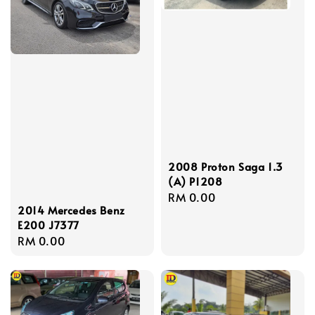
2008 Proton Saga 1.3
(A) P1208
Regular
RM 0.00
2014 Mercedes Benz
price
E200 J7377
Regular
RM 0.00
price