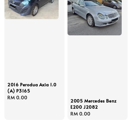
2016 Perodua Axia 1.0
(A) P3165
Regular
RM 0.00
2005 Mercedes Benz
price
E200 J2082
Regular
RM 0.00
price