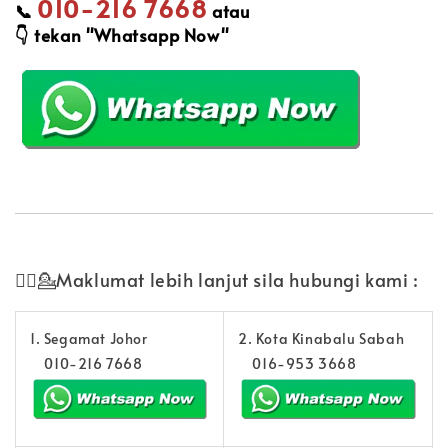
010-216 7668
📞
atau
👇
tekan "Whatsapp Now"
💁‍♀️💁Maklumat lebih lanjut sila hubungi kami :
1. Segamat Johor
2. Kota Kinabalu Sabah
010-216 7668
016-953 3668