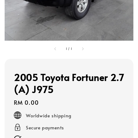
1
/
1
2005 Toyota Fortuner 2.7
(A) J975
Regular
RM 0.00
price
Worldwide shipping
Secure payments