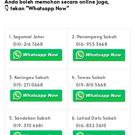
Anda boleh memohon secara online juga,
👇
tekan "Whatsapp Now"
1. Segamat Johor
2. Penampang Sabah
010-216 7668
016-953 3668
3. Keningau Sabah
4. Tawau Sabah
019-271 0668
019-810 5668
5. Sandakan Sabah
6. Lahad Datu Sabah
019-370 6681
016-832 3610