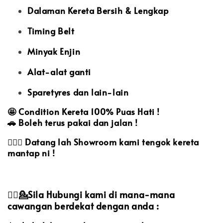
Dalaman Kereta Bersih & Lengkap
Timing Belt
Minyak Enjin
Alat-alat ganti
Sparetyres dan lain-lain
🤩
Condition Kereta 100% Puas Hati !
🚗
Boleh terus pakai dan jalan !
🙋🏻‍♀️
Datang lah Showroom kami tengok kereta
mantap ni !
💁‍♀️💁Sila Hubungi kami di mana-mana
cawangan berdekat dengan anda :