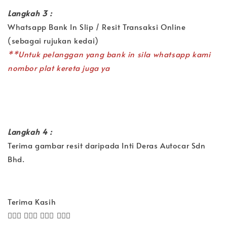
Langkah 3 :
Whatsapp Bank In Slip / Resit Transaksi Online
(sebagai rujukan kedai)
**Untuk pelanggan yang bank in sila whatsapp kami
nombor plat kereta juga ya
Langkah 4 :
Terima gambar resit daripada Inti Deras Autocar Sdn
Bhd.
Terima Kasih
🙋🏻‍♀️
🙋🏻‍♀️
🙋🏻‍♀️
🙋🏻‍♀️