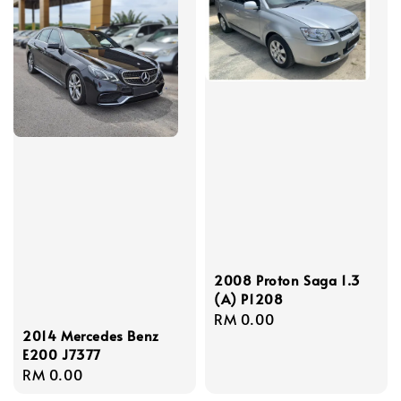
2008 Proton Saga 1.3
(A) P1208
Regular
RM 0.00
2014 Mercedes Benz
price
E200 J7377
Regular
RM 0.00
price