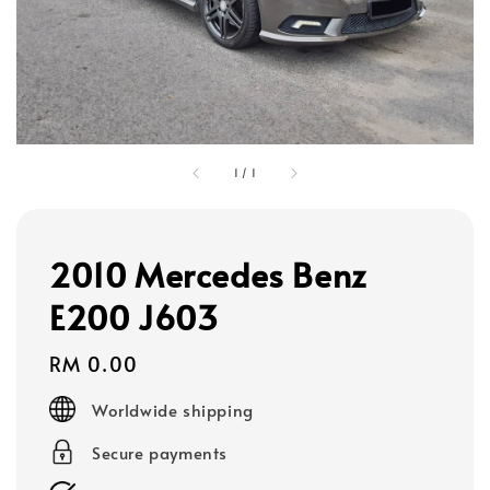
1
/
1
2010 Mercedes Benz
E200 J603
Regular
RM 0.00
price
Worldwide shipping
Secure payments