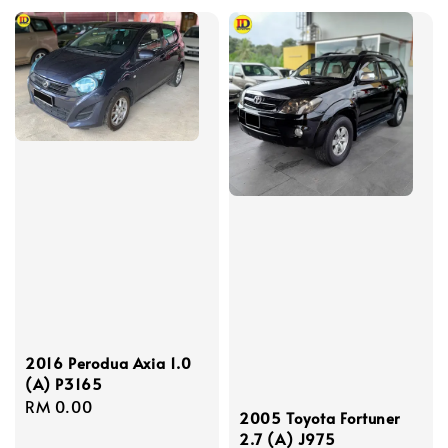
2016 Perodua Axia 1.0
(A) P3165
Regular
RM 0.00
2005 Toyota Fortuner
price
2.7 (A) J975