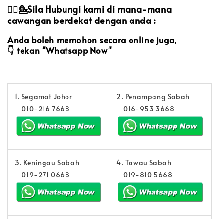
💁‍♀️💁Sila Hubungi kami di mana-mana
cawangan berdekat dengan anda :
Anda boleh memohon secara online juga,
👇
tekan "Whatsapp Now"
1. Segamat Johor
2. Penampang Sabah
010-216 7668
016-953 3668
3. Keningau Sabah
4. Tawau Sabah
019-271 0668
019-810 5668