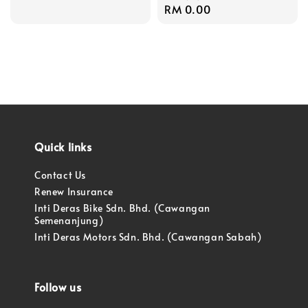
Regular
RM 0.00
price
Quick links
Contact Us
Renew Insurance
Inti Deras Bike Sdn. Bhd. (Cawangan
Semenanjung)
Inti Deras Motors Sdn. Bhd. (Cawangan Sabah)
Follow us